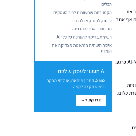
הכלים
בחור את
הקטגוריות שחשובות לרוב העסקים
ם אף אחד
לבנות, לקנות, או להגדיר
מה נשבר אחרי ההדגמה
רשימת בדיקה להערכת כל כלי AI
איפה תשתית מותאמת מצדיקה את
העלות
השאלה אינה מהם כלי ה-AI הטובים ביותר לעסק השנה. השאלה היא איזו משימה חוזרת ויקרה בעסק שלכם באמת מתאימה ל-AI כרגע.
AI מעשי לעסק שלכם
SaaS, פתרון מותאם, או ליווי מחקר
ניות
וביצוע מקצה לקצה.
רת כלום.
צרו קשר
→