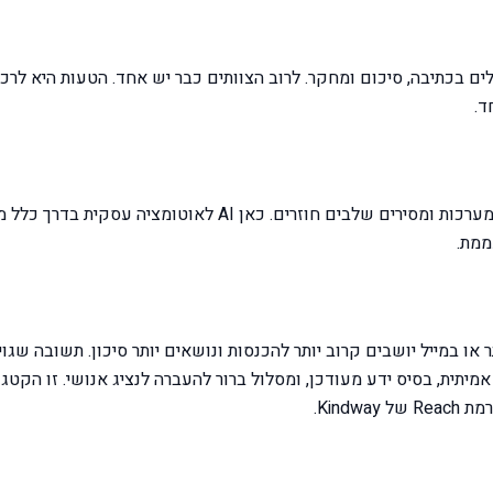
לליים כמו ChatGPT, Claude ו-Gemini מטפלים בכתיבה, סיכום ומחקר. לרוב הצוותים כבר יש אחד. הטעות היא 
ד.
כלים כמו Zapier, n8n ו-Microsoft Copilot מחברים מערכות ומסירים שלבים חוזרים. כאן AI לאוטומצי
ממת.
לקוחות ב-WhatsApp, בצ'אט באתר או במייל יושבים קרוב יותר להכנסות ונושאים יותר סיכון. תשובה שג
מיתית, בסיס ידע מעודכן, ומסלול ברור להעברה לנציג אנושי. זו הקטגו
Kind.