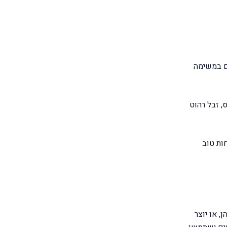
חסכתם במשימה
נס, זבל רהוט
ות טוב
 או יוצר