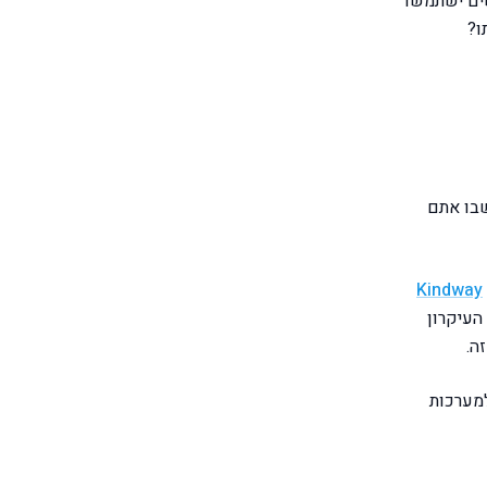
ים ישתמשו
ו?
שבו אתם
Kindway
העיקרון
ה.
למערכות