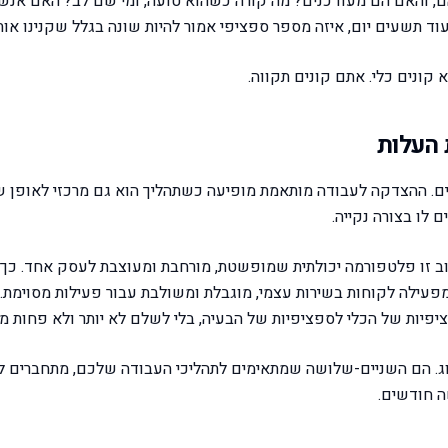
ם, והאם הם מעודכנים? מה קורה כשהוא טועה, ומי שם לב? האם אנש
ד תשעים יום, איזה מספר ספציפי אמור להיות שונה בגלל שקנינו אות
קונים כלי. אתם קונים תקווה.
העלות
ם. ההצדקה לעבודה מותאמת מופיעה כשתהליך הוא גם מרכזי לאופן 
לו בצורה נקייה.
ב זו פלטפורמה יכולתית שמופשטת, מורחבת ומעוצבת לעסק אחד. כך
פעילה לקוחות בשירות עצמי, מוגבלת ומשולבת עבור פעילות מסוימת. 
פיות של הכלי לספציפיות של הבעיה, בלי לשלם לא יותר ולא פחות מז
ש דירוג. הם השניים-שלושה שמתאימים לתהליכי העבודה שלכם, מתחברים 
ה חודשים.