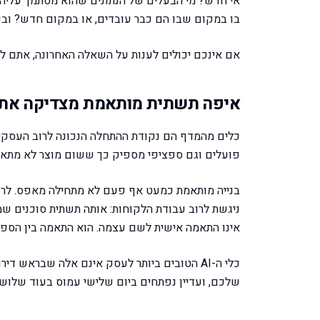
אי חדש? מי הבעלים של הנתונים שהוא מסתמך עליה
בו במקום שבו הם כבר עובדים, או במקום חדש? ובעו
אם אינכם יכולים לענות על השאלה האחרונה, אתם לא 
איפה תשתית מותאמת מצדיקה את 
כלים מהמדף הם נקודת ההתחלה הנכונה לרוב העסקי
פועלים וגם ספציפי מספיק כך ששום מוצר לא מתאים 
בנייה מותאמת כמעט אף פעם לא מתחילה מאפס. לרו
ניגשת לרוב עבודת הלקוחות: אותה תשתית סוכנים שמ
אינו התאמה אישית לשם עצמה. הוא התאמה בין הספצי
כלי ה-AI הטובים ביותר לעסק אינם אלה שברא
שלכם, ועדיין נפתחים ביום שלישי עמוס בעוד שלוש