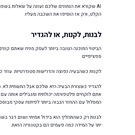
AI שקורא את הנתונים שלכם ועונה על שאלות בשפה
הקלט, ורק אז הוסיפו את השכבה מעליו.
לבנות, לקנות, או להגדיר
הביטוי התוכנה הטובה ביותר לעסק מניח שאתם קוני
ספציפיים.
לקנות כשהבעיה נפוצה והדרישות סטנדרטיות. עוזר כ
להגדיר כשצורת הבעיה היא שלכם אבל התשתית לא. ר
אתם לוקחים פלטפורמה יכולתית ומגבילים אותה עם ה
המסלול עם ההחזר הגבוה ביותר לפיתוח עסקי מבוסס AI, כי הוא נותן משהו ספציפי בלי העלות של בנייה מאפס
לבנות רק כשהתהליך הוא בידול אמיתי ושום דבר בשוק
יתר על המידה כמה פעמים הם בקטגוריה הזאת.