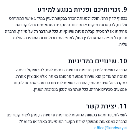
9. זכויותיכם ופניות בנוגע למידע
בכפוף לדין החל, תוכלו לפנות לחברה בבקשה לעיין במידע אישי המתייחס
אליכם, לבקש את תיקונו או עדכונו, ובמקרים המתאימים גם לבקש את
מחיקתו או להפסיק קבלת פניות שיווקיות, ככל שהדבר חל על פי דין. החברה
תבחן כל פנייה בהתאם לדין החל, לאופי המידע ולחובות השמירה החלות
עליה.
10. שינויים במדיניות
החברה רשאית לעדכן מדיניות פרטיות זו מעת לעת, לפי שיקול דעתה.
הנוסח המעודכן הוא שיחול ממועד פרסומו באתר, אלא אם צוין אחרת.
במקרה של שינוי מהותי, החברה רשאית לפרסם הודעה באתר או לנקוט
אמצעים סבירים אחרים, ככל שתמצא לנכון בנסיבות העניין.
11. יצירת קשר
לשאלות, פניות או בקשות הנוגעות למדיניות פרטיות זו, ניתן ליצור קשר עם
החברה באמצעות ממשקי יצירת הקשר המופיעים באתר או בדוא״ל:
.
office@kindway.ai