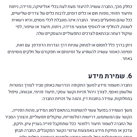
כחלק מכך, החברה עשויה להיעזר מעת לעת בכלי אנליטיקה, מדידה, ניתוח
ותיעוד חזותי, מפות חום או כלים דומים, לרבות כלים של צדדים שלישיים,
ככל שהם מופעלים באתר. החברה אינה מוגבלת לכלי מסוים, והיא רשאית
לשנות, להחליף או להוסיף אמצעי מדידה, ניתוח, תיעוד או שיפור, לפי
שיקול דעתה ובהתאם לצרכים התפעוליים והעסקיים שלה.
ניתן בדרך כלל לחסום או למחוק עוגיות דרך הגדרות הדפדפן. עם זאת,
חסימה כאמור עשויה להשפיע על זמינותם או תפקודם של חלקים מסוימים
באתר.
6. שמירת מידע
החברה תשמור מידע למשך התקופה הנדרשת באופן סביר לצורך המטרות
שלשמן נאסף, לצורך ניהול פניות וקשר עסקי, תיעוד פנימי, אבטחה, טיפול
במחלוקות, עמידה בחובות דין, והגנה על זכויות החברה.
משך השמירה בפועל עשוי להשתנות בהתאם לסוג המידע, מהות הפנייה,
הקשר עם המשתמש, דרישות רגולטוריות, שיקולים תפעוליים, והצורך הסביר
של החברה לשמור תיעוד רלוונטי. ככל שתתקבל פנייה בעניין עיון, תיקון,
עדכון או מחיקת מידע באמצעות ערוצי הקשר המקובלים, החברה תבחן