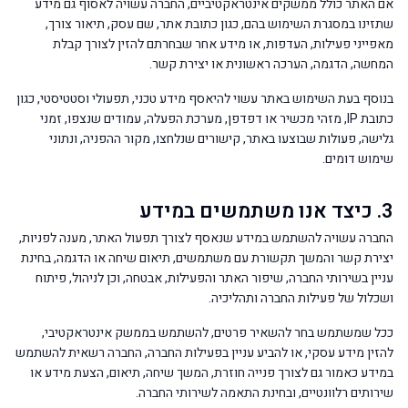
אם האתר כולל ממשקים אינטראקטיביים, החברה עשויה לאסוף גם מידע
שתזינו במסגרת השימוש בהם, כגון כתובת אתר, שם עסק, תיאור צורך,
מאפייני פעילות, העדפות, או מידע אחר שבחרתם להזין לצורך קבלת
המחשה, הדגמה, הערכה ראשונית או יצירת קשר.
בנוסף בעת השימוש באתר עשוי להיאסף מידע טכני, תפעולי וסטטיסטי, כגון
כתובת IP, מזהי מכשיר או דפדפן, מערכת הפעלה, עמודים שנצפו, זמני
גלישה, פעולות שבוצעו באתר, קישורים שנלחצו, מקור ההפניה, ונתוני
שימוש דומים.
3. כיצד אנו משתמשים במידע
החברה עשויה להשתמש במידע שנאסף לצורך תפעול האתר, מענה לפניות,
יצירת קשר והמשך תקשורת עם משתמשים, תיאום שיחה או הדגמה, בחינת
עניין בשירותי החברה, שיפור האתר והפעילות, אבטחה, וכן לניהול, פיתוח
ושכלול של פעילות החברה ותהליכיה.
ככל שמשתמש בחר להשאיר פרטים, להשתמש בממשק אינטראקטיבי,
להזין מידע עסקי, או להביע עניין בפעילות החברה, החברה רשאית להשתמש
במידע כאמור גם לצורך פנייה חוזרת, המשך שיחה, תיאום, הצעת מידע או
שירותים רלוונטיים, ובחינת התאמה לשירותי החברה.