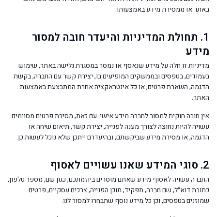
באתר או ממסירת מידע באמצעותו.
1. תחולת המדיניות והיעדר חובה למסור
מידע
מדיניות זו חלה על מידע שנאסף או נמסר במסגרת גלישה באתר, שימוש
בעמודים, בטפסים ובממשקים המופיעים בו, יצירת קשר עם החברה, בקשת
הדגמה, השארת פרטים, או כל אינטראקציה אחרת המתבצעת באמצעות
האתר.
אין חובה חוקית למסור לחברה מידע אישי. עם זאת, מסירת פרטים מסוימים
עשויה להיות נחוצה לצורך מענה לפנייה, יצירת קשר, תיאום שיחה או
הדגמה, או מסירת מידע שביקשתם, ובהיעדרם ייתכן שלא נוכל לעשות כן.
2. סוגי המידע שאנו עשויים לאסוף
החברה עשויה לאסוף מידע שאתם מוסרים ביוזמתכם, כגון שם, מספר טלפון,
כתובת דוא״ל, שם חברה, תפקיד, תוכן הפנייה, צרכים עסקיים, פרטים
שמוזנים בטפסים, וכן כל מידע נוסף שתבחרו למסור לנו.