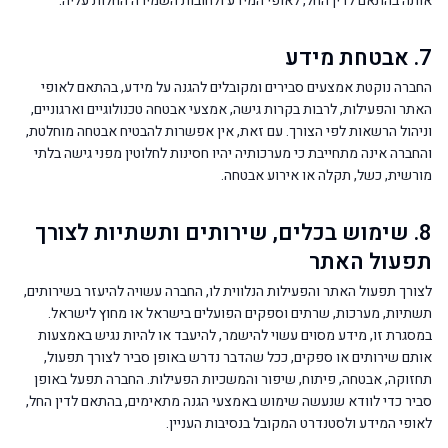
אותה בהתאם לדין החל, לאופי המידע ולחובות השמירה החלות עליה.
7. אבטחת מידע
החברה נוקטת אמצעים סבירים ומקובלים להגנה על מידע, בהתאם לאופי
האתר והפעילות, לרבות בקרות גישה, אמצעי אבטחה טכנולוגיים וארגוניים,
וניהול הרשאות לפי הצורך. עם זאת, אין אפשרות להבטיח אבטחה מוחלטת,
והחברה אינה מתחייבת כי מערכותיה יהיו חסינות לחלוטין מפני גישה בלתי
מורשית, כשל, תקלה או אירוע אבטחה.
8. שימוש בכלים, שירותים ותשתיות לצורך
תפעול האתר
לצורך תפעול האתר והפעילות הנלווית לו, החברה עשויה להיעזר בשירותים,
תשתיות, מערכות, שרתים וספקים הפועלים בישראל או מחוץ לישראל.
במסגרת זו, מידע מסוים עשוי להישמר, להיעבד או להיות נגיש באמצעות
אותם שירותים או ספקים, ככל שהדבר נדרש באופן סביר לצורך תפעול,
תחזוקה, אבטחה, פיתוח, שיפור והמשכיות הפעילות. החברה תפעל באופן
סביר כדי לוודא שנעשה שימוש באמצעי הגנה מתאימים, בהתאם לדין החל,
לאופי המידע ולסטנדרט המקובל בנסיבות העניין.