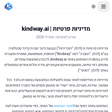
מדיניות פרטיות | kindway.ai
עודכן לאחרונה: אפריל 2026
מדיניות פרטיות זו (להלן: "המדיניות") קובעת כיצד חברת קיינד טכנולוגיה
בע״מ (להלן: "החברה" ו/או "Kindway") אוספת, משתמשת, שומרת ומעבדת
מידע במסגרת השימוש באתר kindway.ai, לרבות באמצעות עמודים,
טפסים, דפי נחיתה, ממשקים אינטראקטיביים, מדיה וכלים אחרים המופעלים
באתר (להלן: "האתר").
מדיניות זו מתייחסת לאתר עצמו ולפעילות המתבצעת במסגרתו בלבד. ככל
שמוצר, שירות, מערכת, אזור ייעודי או ממשק מסוים של החברה כפופים גם
למדיניות פרטיות ייעודית, לתנאים נפרדים או למסמכים משלימים, ההוראות
הייעודיות הרלוונטיות יחולו ביחס לאותו מוצר, שירות או ממשק.
השימוש באתר כפוף גם ל
תנאי השימוש
של האתר, כפי שיעודכנו מעת לעת.
אם אינכם מסכימים למדיניות זו ולתנאי השימוש, אנא הימנעו משימוש