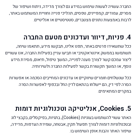
החברה עשויה לעשות שימוש במידע גם לצורך מדידה, ניתוח ושיפור של
מסרים, עמודים, קמפיינים, טפסים, תהליכי פנייה וחוויית המשתמש באתר,
לרבות באמצעות נתונים מצטברים, סטטיסטיים או אנליטיים.
4. פניות, דיוור ועדכונים מטעם החברה
ככל שתשאירו פרטים באתר, תפנו אלינו, תבקשו מידע, תתאמו שיחה,
תשתמשו בממשק אינטראקטיבי או תביעו עניין בפעילות החברה, אנו עשויים
ליצור עמכם קשר לצורך מענה לפנייה, המשך טיפול, תיאום, מסירת מידע
נוסף, או המשך תקשורת בקשר לפעילות החברה ולשירותיה.
ככל שנשלחים חומרים שיווקיים או עדכונים המחייבים הסכמה או אפשרות
הסרה לפי דין, הם יישלחו בהתאם לדין החל ובכפוף לאפשרות הסרה
במקרים המתאימים.
5. Cookies, אנליטיקה וטכנולוגיות דומות
האתר עשוי להשתמש בעוגיות (Cookies), בתגיות, בפיקסלים, בקבצי לוג
ובטכנולוגיות דומות לצורך תפעול תקין, אבטחה, שמירת העדפות, מדידה,
שיפור האתר והבנת אופן השימוש בו.