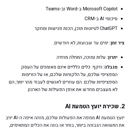
Microsoft Copilot ב-Word וב-Teams
סיכומי AI ב-CRM
ChatGPT לטיוטות תוכן, הכנת פגישות ומחקר
ציר זמן:
ימים עד שבועות, לא חודשים.
יתרון:
עלות נמוכה, התחלה מהירה.
מגבלה:
היקף. כלים כלליים אינם מאומנים על העסק
הספציפי שלכם, על הלקוחות שלכם, או על הזרימות
הספציפיות שלכם. הם עוזרים לאנשים לעבוד מהר יותר; הם
לא מעצבים מחדש את אופן הפעילות של הארגון.
2. שכירת יועץ הטמעת AI
יועץ הטמעת AI ממפה את הפעולות שלכם, מזהה איפה ה-AI יניב
את התשואה הגבוהה ביותר, בוחר או בונה את הכלים המתאימים,