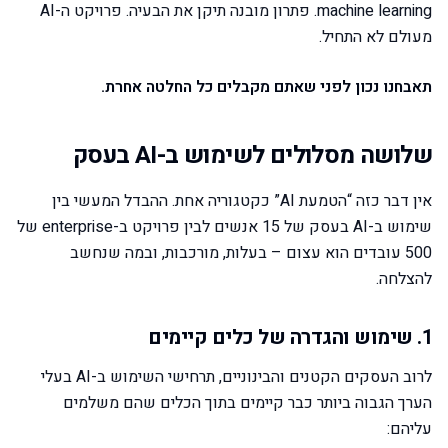
machine learning. פתרון מובנה תיקן את הבעיה. פרויקט ה-AI
מעולם לא התחיל.
תאבחנו נכון לפני שאתם מקבלים כל החלטה אחרת.
שלושה מסלולים לשימוש ב-AI בעסק
אין דבר כזה “הטמעת AI” כקטגוריה אחת. ההבדל המעשי בין
שימוש ב-AI בעסק של 15 אנשים לבין פרויקט ב-enterprise של
500 עובדים הוא עצום – בעלות, מורכבות, ובמה שנחשב
להצלחה.
1. שימוש והגדרה של כלים קיימים
לרוב העסקים הקטנים והבינוניים, תרחישי השימוש ב-AI בעלי
הערך הגבוה ביותר כבר קיימים בתוך הכלים שהם משלמים
עליהם: