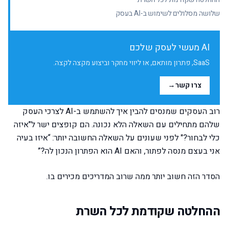
שלושה מסלולים לשימוש ב-AI בעסק
AI מעשי לעסק שלכם
SaaS, פתרון מותאם, או ליווי מחקר וביצוע מקצה לקצה.
צרו קשר
→
רוב העסקים שמנסים להבין איך להשתמש ב-AI לצרכי העסק
שלהם מתחילים עם השאלה הלא נכונה. הם קופצים ישר ל"איזה
כלי לבחור?" לפני שעונים על השאלה החשובה יותר: “איזו בעיה
אני בעצם מנסה לפתור, והאם AI הוא הפתרון הנכון לה?”
הסדר הזה חשוב יותר ממה שרוב המדריכים מכירים בו.
ההחלטה שקודמת לכל השרת