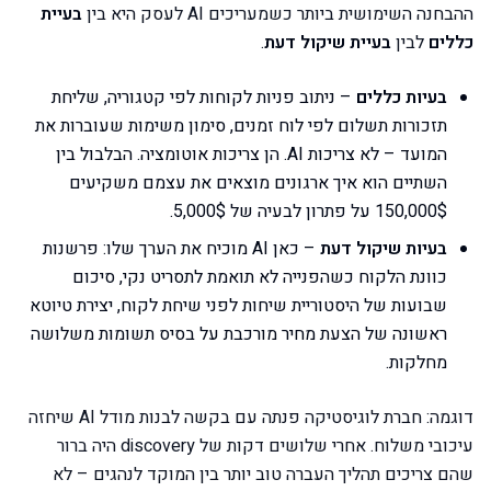
ההבחנה השימושית ביותר כשמעריכים AI לעסק היא בין
בעיית
כללים
לבין
בעיית שיקול דעת
.
בעיות כללים
– ניתוב פניות לקוחות לפי קטגוריה, שליחת
תזכורות תשלום לפי לוח זמנים, סימון משימות שעוברות את
המועד – לא צריכות AI. הן צריכות אוטומציה. הבלבול בין
השתיים הוא איך ארגונים מוצאים את עצמם משקיעים
150,000$ על פתרון לבעיה של 5,000$.
בעיות שיקול דעת
– כאן AI מוכיח את הערך שלו: פרשנות
כוונת הלקוח כשהפנייה לא תואמת לתסריט נקי, סיכום
שבועות של היסטוריית שיחות לפני שיחת לקוח, יצירת טיוטא
ראשונה של הצעת מחיר מורכבת על בסיס תשומות משלושה
מחלקות.
דוגמה: חברת לוגיסטיקה פנתה עם בקשה לבנות מודל AI שיחזה
עיכובי משלוח. אחרי שלושים דקות של discovery היה ברור
שהם צריכים תהליך העברה טוב יותר בין המוקד לנהגים – לא