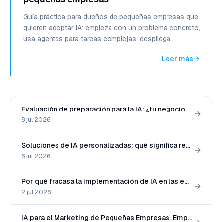
Guía práctica para dueños de pequeñas empresas que
quieren adoptar IA: empieza con un problema concreto,
usa agentes para tareas complejas, despliega
gradualmente y mantén el control.
Leer más
Evaluación de preparación para la IA: ¿tu negocio está listo?
8 jul 2026
Soluciones de IA personalizadas: qué significa realmente "personalizado"
6 jul 2026
Por qué fracasa la implementación de IA en las empresas y qué distingue a los proyectos que sí funcionan
2 jul 2026
IA para el Marketing de Pequeñas Empresas: Empieza con Una Tarea, no Nueve Herramientas