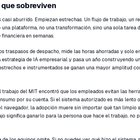
s que sobreviven
 casi aburrido. Empiezan estrechas. Un flujo de trabajo, un r
o una plataforma, no una transformación, sino una sola tarea d
 financiera en semanas.
los traspasos de despacho, mide las horas ahorradas y solo e
 estrategia de IA empresarial y pasa un año construyendo u
o estrechos e instrumentados se ganan una mayor amplitud co
 trabajo del MIT encontró que los empleados evitan las herr
consumo por su cuenta. Si el sistema autorizado es más lento 
l navegador, la adopción muere sin importar qué tan limpio s
ajo significa ganarlo para la persona que hace el trabajo, no 
 de los equipos omite. Si no puedes ver qué hizo el sistema, 