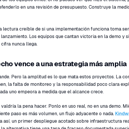
defenderlo en una revisión de presupuesto. Construye la medi
a lectura creíble de si una implementación funciona toma s
el lanzamiento. Los equipos que cantan victoria en la demo y 
cifra nunca llega.
echo vence a una estrategia más amplia
rande. Pero la amplitud es lo que mata estos proyectos. La c
men, la falta de monitoreo y la responsabilidad poco clara exp
 cada uno empeora a medida que el alcance crece.
aldría la pena hacer. Ponlo en uso real, no en una demo. Mí
guiente paso es más volumen, un flujo adyacente o nada.
Kindw
 así, un primer despliegue acotado sobre infraestructura rea
la alternativa tiene una tasa de fracaso documentada superi