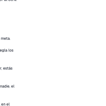
e meta.
egla los
r, estás
nadie, el
 en el