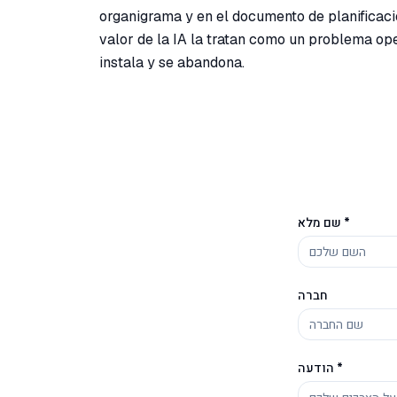
organigrama y en el documento de planificac
valor de la IA la tratan como un problema o
instala y se abandona.
שם מלא *
חברה
הודעה *