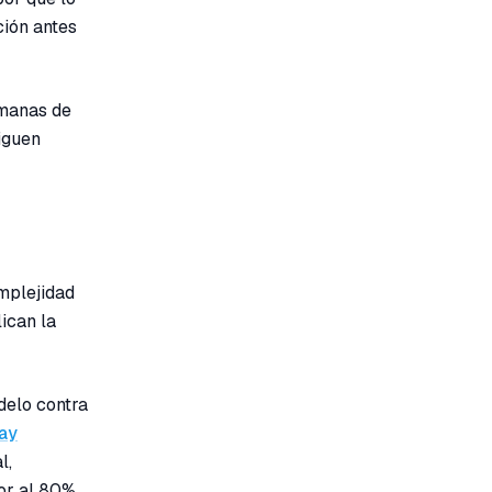
ción antes
emanas de
siguen
omplejidad
lican la
delo contra
ay
l,
or al 80%.