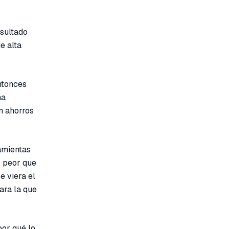
esultado
e alta
ntonces
na
n ahorros
amientas
o peor que
e viera el
para la que
por qué lo