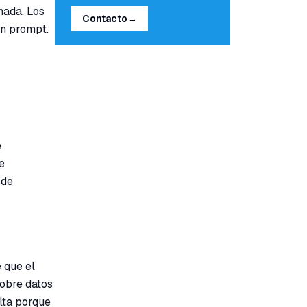
nada. Los
Contacto
→
un prompt.
e
e
 de
é que el
sobre datos
lta porque