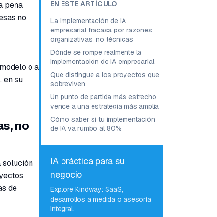
EN ESTE ARTÍCULO
la pena
resas no
La implementación de IA
empresarial fracasa por razones
organizativas, no técnicas
Dónde se rompe realmente la
implementación de IA empresarial
 modelo o a
Qué distingue a los proyectos que
, en su
sobreviven
Un punto de partida más estrecho
vence a una estrategia más amplia
Cómo saber si tu implementación
as, no
de IA va rumbo al 80%
IA práctica para su
a solución
negocio
oyectos
as de
Explore Kindway: SaaS,
desarrollos a medida o asesoría
integral.