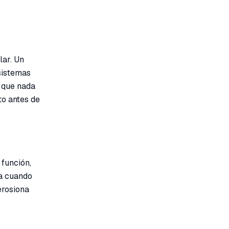
lar. Un
 sistemas
 que nada
to antes de
 función,
sa cuando
erosiona